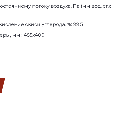
тоянному потоку воздуха, Па (мм вод. ст.):
исление окиси углерода, %: 99,5
ры, мм : 455х400