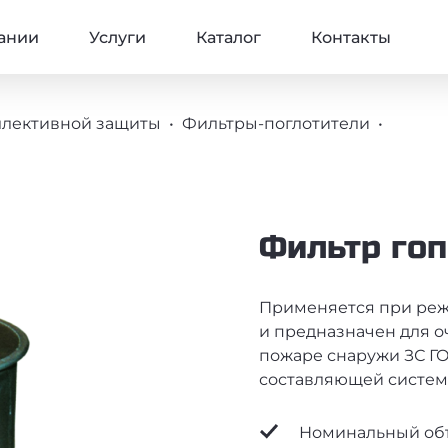
ВНАЯ НАВИГАЦИЯ
ании
Услуги
Каталог
Контакты
ЦИИ
ллективной защиты
Фильтры-поглотители
Фильтр го
Применяется при реж
и предназначен для оч
пожаре снаружи ЗС ГО
составляющей систем
Характеристики товар
Номинальный объе