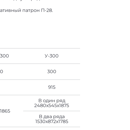
ативный патрон П-28.
/300
У-300
00
300
915
В один ряд
2480х545х1875
1865
В два ряда
1530х872х1785