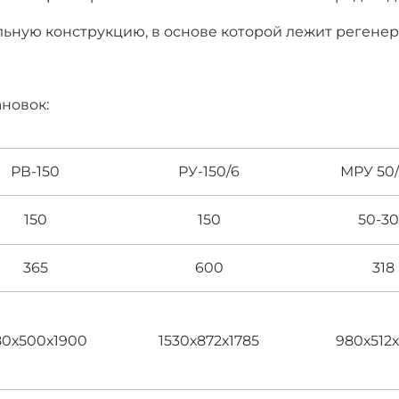
льную конструкцию, в основе которой лежит регенер
новок:
РВ-150
РУ-150/6
МРУ 50
150
150
50-3
365
600
318
80х500х1900
1530х872х1785
980х512х