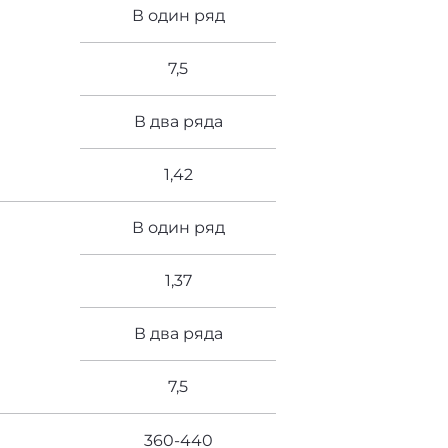
В один ряд
7,5
В два ряда
1,42
В один ряд
1,37
В два ряда
7,5
360-440