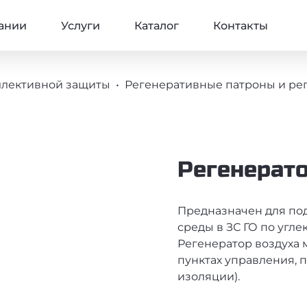
ВНАЯ НАВИГАЦИЯ
ании
Услуги
Каталог
Контакты
ЦИИ
ллективной защиты
Регенеративные патроны и ре
Регенерато
Предназначен для по
среды в ЗС ГО по угле
Регенератор воздуха 
пунктах управления, 
изоляции).